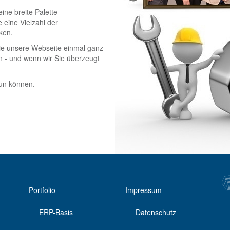
ine breite Palette
 eine Vielzahl der
ken.
ie unsere Webseite einmal ganz
n - und wenn wir Sie überzeugt
tun können.
Portfolio
Impressum
ERP-Basis
Datenschutz