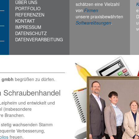
ÜBER UNS
schätzen eine Vielzahl
K
PORTFOLIO
von
Firmen
e
REFERENZEN
unsere praxisbewährten
D
KONTAKT
Softwarelösungen
.
u
IMPRESSUM
v
DATENSCHUTZ
DATENVERARBEITUNG
e gmbh
begrüßen zu dürfen.
 im Schraubenhandel
 Leipheim und entwickelt und
el (insbesondere
ere Branchen.
en stetig wachsenden Stamm
equente Verbesserung,
olios
freuen.