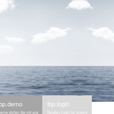
lbp.demo
lbp.login
erne dürfen Sie mit uns
Kunden-Login für unsere