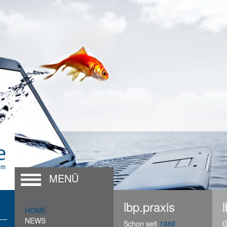
MENÜ
lbp.praxis
HOME
NEWS
Schon seit
1986
G