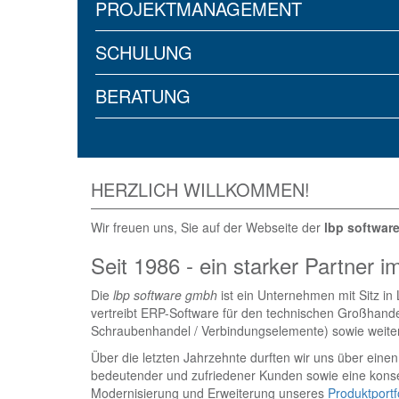
PROJEKTMANAGEMENT
SCHULUNG
BERATUNG
HERZLICH WILLKOMMEN!
Wir freuen uns, Sie auf der Webseite der
lbp softwar
Seit 1986 - ein starker Partner
Die
lbp software gmbh
ist ein Unternehmen mit Sitz in
vertreibt ERP-Software für den technischen Großhand
Schraubenhandel / Verbindungselemente) sowie weit
Über die letzten Jahrzehnte durften wir uns über ein
bedeutender und zufriedener Kunden sowie eine kons
Modernisierung und Erweiterung unseres
Produktportf